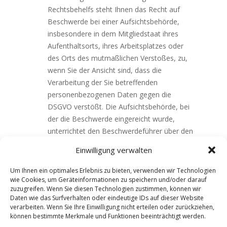
Rechtsbehelfs steht Ihnen das Recht auf
Beschwerde bei einer Aufsichtsbehörde,
insbesondere in dem Mitgliedstaat ihres
Aufenthaltsorts, ihres Arbeitsplatzes oder
des Orts des mutmaßlichen Verstoßes, zu,
wenn Sie der Ansicht sind, dass die
Verarbeitung der Sie betreffenden
personenbezogenen Daten gegen die
DSGVO verstößt. Die Aufsichtsbehörde, bei
der die Beschwerde eingereicht wurde,
unterrichtet den Beschwerdeführer über den
Stand und die Ergebnisse der Beschwerde
Einwilligung verwalten
einschließlich der Möglichkeit eines
gerichtlichen Rechtsbehelfs nach Art. 78
Um Ihnen ein optimales Erlebnis zu bieten, verwenden wir Technologien
DSGVO. Zur Erleichterung Ihrer
wie Cookies, um Geräteinformationen zu speichern und/oder darauf
zuzugreifen. Wenn Sie diesen Technologien zustimmen, können wir
Rechtsausübung finden Sie nachfolgend die
Daten wie das Surfverhalten oder eindeutige IDs auf dieser Website
Adresse der für uns zuständigen
verarbeiten. Wenn Sie Ihre Einwilligung nicht erteilen oder zurückziehen,
Aufsichtsbehörde:
können bestimmte Merkmale und Funktionen beeinträchtigt werden.